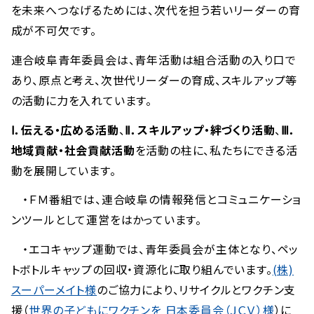
を未来へつなげるためには、次代を担う若いリーダーの育
成が不可欠です。
連合岐阜青年委員会は、青年活動は組合活動の入り口で
あり、原点と考え、次世代リーダーの育成、スキルアップ等
の活動に力を入れています。
Ⅰ．伝える・広める活動
、
Ⅱ．スキルアップ・絆づくり活動
、
Ⅲ．
地域貢献・社会貢献活動
を活動の柱に、私たちにできる活
動を展開しています。
・ＦＭ番組では、連合岐阜の情報発信とコミュニケーショ
ンツールとして運営をはかっています。
・エコキャップ運動では、青年委員会が主体となり、ペッ
トボトルキャップの回収・資源化に取り組んでいます。
(株)
スーパーメイト様
のご協力により、リサイクルとワクチン支
援（
世界の子どもにワクチンを 日本委員会（ＪＣＶ）様
）に